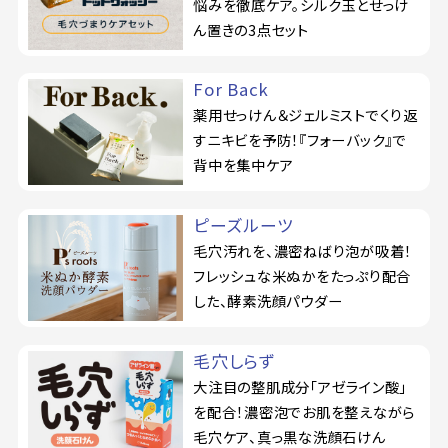
悩みを徹底ケア。シルク玉とせっけ
ん置きの3点セット
For Back
薬用せっけん＆ジェルミストでくり返
すニキビを予防！『フォーバック』で
背中を集中ケア
ピーズルーツ
毛穴汚れを、濃密ねばり泡が吸着！
フレッシュな米ぬかをたっぷり配合
した、酵素洗顔パウダー
毛穴しらず
大注目の整肌成分「アゼライン酸」
を配合！濃密泡でお肌を整えながら
毛穴ケア、真っ黒な洗顔石けん