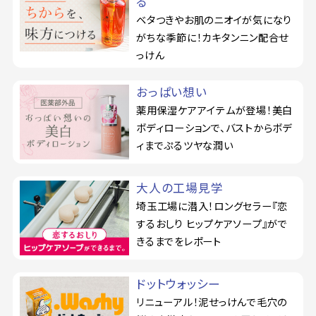
る
ベタつきやお肌のニオイが気になり
がちな季節に！カキタンニン配合せ
っけん
おっぱい想い
薬用保湿ケアアイテムが登場！美白
ボディローションで、バストからボデ
ィまでぷるツヤな潤い
大人の工場見学
埼玉工場に潜入！ロングセラー『恋
するおしり ヒップケアソープ』がで
きるまでをレポート
ドットウォッシー
リニューアル！泥せっけんで毛穴の