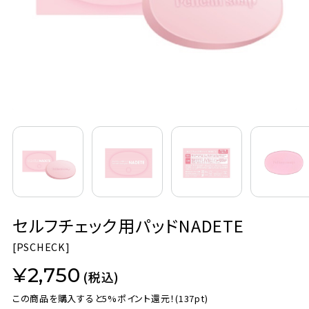
定期購入
お問い合わせ
ペリカン石鹸について
ご利用案内
よくあるご質問
セルフチェック用パッドNADETE
会員登録でお得
[
PSCHECK]
NEWS一覧
¥2,750
(税込)
利用規約
この商品を購入すると5%ポイント還元！
(137pt)