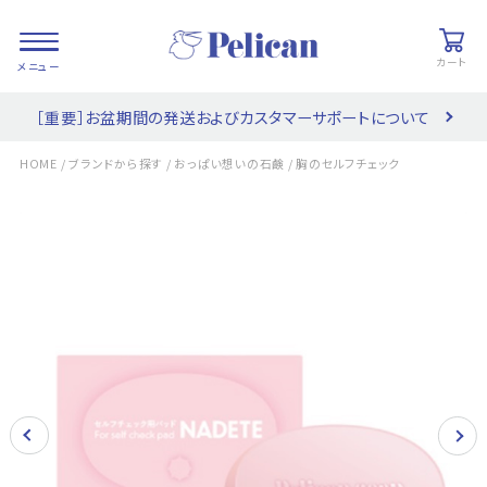
カート
［重要］お盆期間の発送およびカスタマーサポートについて
会員登録/
お気に入り
カート
ログイン
/
/
/
HOME
ブランドから探す
おっぱい想いの石鹸
胸のセルフチェック
検索
PRODUCTS
/ 商品を探す
COLLECTIONS
/ ブランド一覧