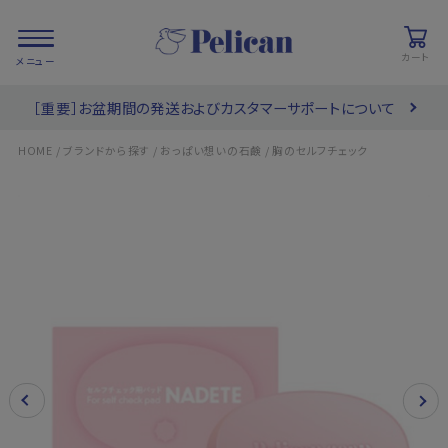
カート
［重要］お盆期間の発送およびカスタマーサポートについて
会員登録/
お気に入り
カート
ログイン
/
/
/
HOME
ブランドから探す
おっぱい想いの石鹸
胸のセルフチェック
検索
PRODUCTS
/ 商品を探す
COLLECTIONS
/ ブランド一覧