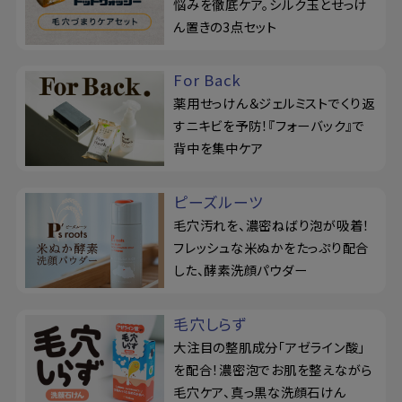
悩みを徹底ケア。シルク玉とせっけ
ん置きの3点セット
For Back
薬用せっけん＆ジェルミストでくり返
すニキビを予防！『フォーバック』で
背中を集中ケア
ピーズルーツ
毛穴汚れを、濃密ねばり泡が吸着！
フレッシュな米ぬかをたっぷり配合
した、酵素洗顔パウダー
毛穴しらず
大注目の整肌成分「アゼライン酸」
を配合！濃密泡でお肌を整えながら
毛穴ケア、真っ黒な洗顔石けん