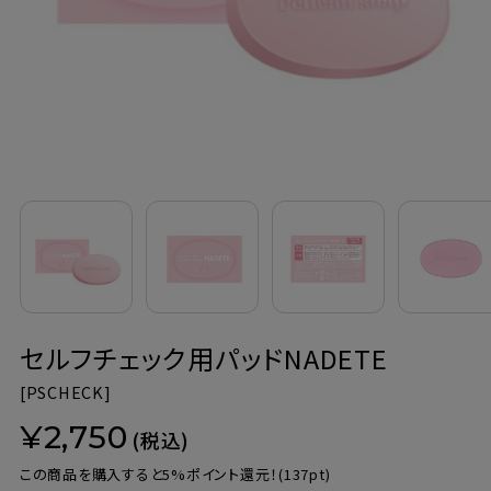
定期購入
お問い合わせ
ペリカン石鹸について
ご利用案内
よくあるご質問
セルフチェック用パッドNADETE
会員登録でお得
[
PSCHECK]
NEWS一覧
¥2,750
(税込)
利用規約
この商品を購入すると5%ポイント還元！
(137pt)