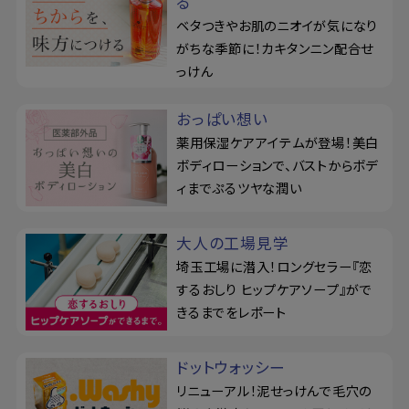
る
ベタつきやお肌のニオイが気になり
がちな季節に！カキタンニン配合せ
っけん
おっぱい想い
薬用保湿ケアアイテムが登場！美白
ボディローションで、バストからボデ
ィまでぷるツヤな潤い
大人の工場見学
埼玉工場に潜入！ロングセラー『恋
するおしり ヒップケアソープ』がで
きるまでをレポート
ドットウォッシー
リニューアル！泥せっけんで毛穴の