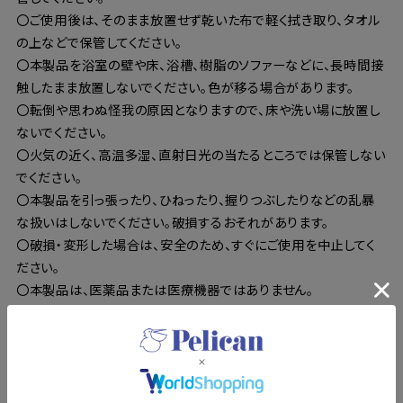
〇ご使用後は、そのまま放置せず乾いた布で軽く拭き取り、タオル
の上などで保管してください。
〇本製品を浴室の壁や床、浴槽、樹脂のソファーなどに、長時間接
触したまま放置しないでください。色が移る場合があります。
〇転倒や思わぬ怪我の原因となりますので、床や洗い場に放置し
ないでください。
〇火気の近く、高温多湿、直射日光の当たるところでは保管しない
でください。
〇本製品を引っ張ったり、ひねったり、握りつぶしたりなどの乱暴
な扱いはしないでください。破損するおそれがあります。
〇破損・変形した場合は、安全のため、すぐにご使用を中止してく
ださい。
〇本製品は、医薬品または医療機器ではありません。
この商品を問い合わせる