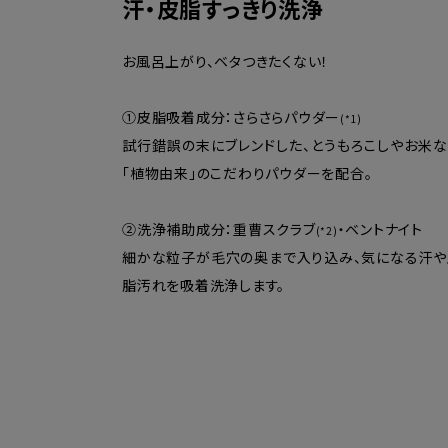
汗・皮脂すっきり洗浄
お風呂上がり、ベタつきたくない！
①皮脂吸着成分：さらさらパウダー
(*1)
試行錯誤の末にブレンドした、とうもろこしやお米
「植物由来」のこだわりパウダーを配合。
②洗浄補助成分：重曹スクラブ
・ベントナイト
(*2)
細かな粒子が毛穴の奥まで入り込み、気になる汗や
脂汚れを吸着洗浄します。