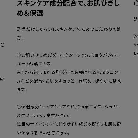
スキンケア成分配合で、お肌ひきし
め＆保湿
洗
洗浄だけじゃない！スキンケアのためのこだわりの処
⑤
方。
など
や
使
③お肌ひきしめ成分：柿タンニン
、ミョウバン
、
(*3)
(*4)
ユーカリ葉エキス
古くから親しまれる「柿渋」とも呼ばれる柿タンニン
(*
皮
などを配合。お肌をキュッと引き締め、健やかに整え
3)
ます。
④保湿成分：ナイアシンアミド、チャ葉エキス、シュガー
スクワラン
、ホホバ油
(*5)
(*6)
注目のナイアシンアミドやオイル成分を配合。お肌に健
やかなうるおいを与えます。