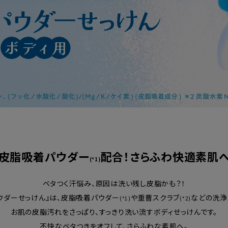
皮脂吸着パウダー
配合！さらふわ快適素肌
(*1)
ベタつく汗悩み、原因は洗い残し皮脂かも？！
ウダーせっけん』は、皮脂吸着パウダー
や重曹スクラブ
などの洗浄
(*1)
(*2)
お肌の皮脂汚れをさっぱり、すっきり洗い流すボディせっけんです。
不快なベタつきをオフして、さらふわな素肌へ。