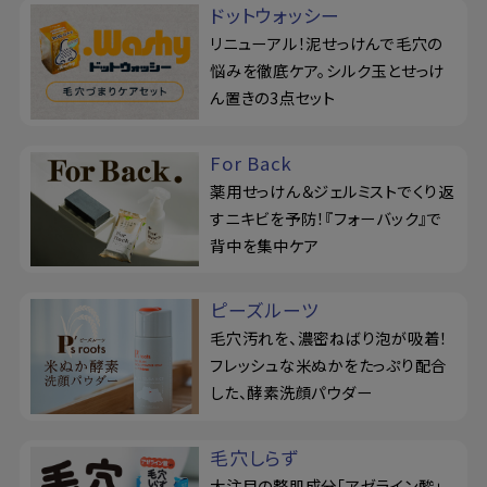
ドットウォッシー
リニューアル！泥せっけんで毛穴の
悩みを徹底ケア。シルク玉とせっけ
ん置きの3点セット
For Back
薬用せっけん＆ジェルミストでくり返
すニキビを予防！『フォーバック』で
背中を集中ケア
ピーズルーツ
毛穴汚れを、濃密ねばり泡が吸着！
フレッシュな米ぬかをたっぷり配合
した、酵素洗顔パウダー
毛穴しらず
大注目の整肌成分「アゼライン酸」