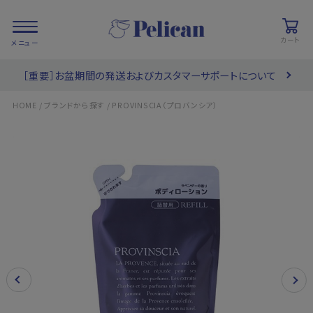
カート
［重要］お盆期間の発送およびカスタマーサポートについて
会員登録/
お気に入り
カート
ログイン
/
/
HOME
ブランドから探す
PROVINSCIA（プロバンシア）
検索
PRODUCTS
/ 商品を探す
COLLECTIONS
/ ブランド一覧