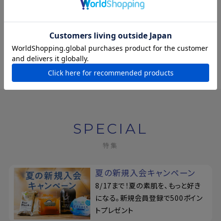
【公式限定】プロバンシ
ア ボディローション [詰
替パウチ]
¥1,430
(税込)
SPECIAL
特集
夏の新規入会キャンペーン
8/17まで！夏の素肌を、もっと好き
になる。新規会員登録で500ポイン
トプレゼント