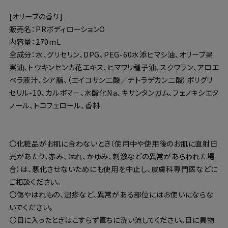
[オリーブの香り]
販売名：PRボディローションO
内容量：270mL
全成分：水、グリセリン、DPG、PEG-60水添ヒマシ油、オリーブ果
実油、トウキンセンカ花エキス、ヒマワリ種子油、スクワラン、アロエ
ベラ液汁、シア脂、（エイコサン二酸／テトラデカン二酸）ポリグリ
セリル-10、カルボマー、水酸化Na、キサンタンガム、フェノキシエタ
ノール、トコフェロール、香料
〇化粧品がお肌に合わないとき（使用中や使用後のお肌に直射日
光があたり、赤み、はれ、かゆみ、刺激などの異常があらわれた場
合）は、悪化させないためにも使用を中止し、皮膚科専門医などに
ご相談ください。
〇傷やはれもの、湿疹など、異常がある部位にはお使いにならな
いでください。
〇目に入ったときはこすらず直ちに洗い流してください。目に異物