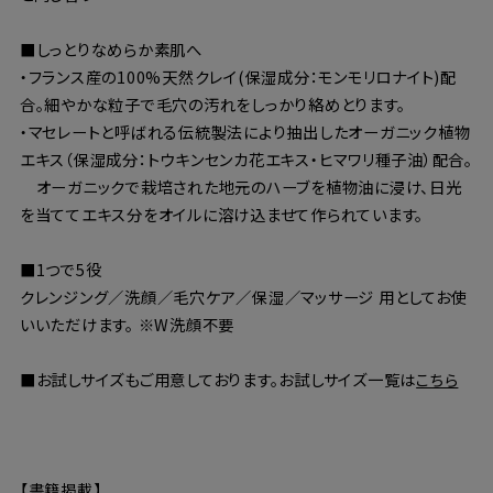
■しっとりなめらか素肌へ
・フランス産の100%天然クレイ(保湿成分：モンモリロナイト)配
合。細やかな粒子で毛穴の汚れをしっかり絡めとります。
・マセレートと呼ばれる伝統製法により抽出したオーガニック植物
エキス（保湿成分：トウキンセンカ花エキス・ヒマワリ種子油）配合。
オーガニックで栽培された地元のハーブを植物油に浸け、日光
を当ててエキス分をオイルに溶け込ませて作られています。
■1つで5役
クレンジング／洗顔／毛穴ケア／保湿／マッサージ 用としてお使
いいただけます。 ※W洗顔不要
■お試しサイズもご用意しております。お試しサイズ一覧は
こちら
【書籍掲載】