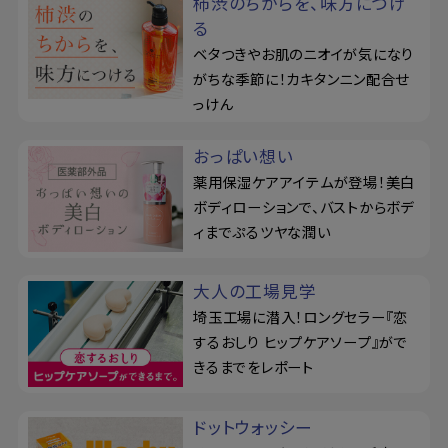
柿渋のちからを、味方につけ
る
ベタつきやお肌のニオイが気になり
がちな季節に！カキタンニン配合せ
っけん
おっぱい想い
薬用保湿ケアアイテムが登場！美白
ボディローションで、バストからボデ
ィまでぷるツヤな潤い
大人の工場見学
埼玉工場に潜入！ロングセラー『恋
するおしり ヒップケアソープ』がで
きるまでをレポート
ドットウォッシー