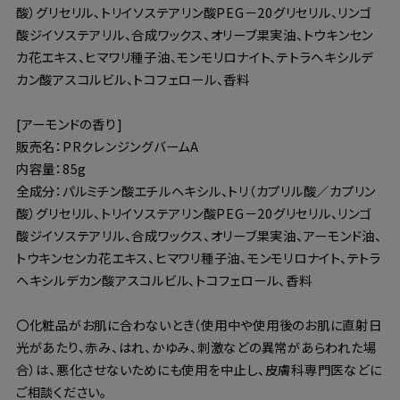
酸）グリセリル、トリイソステアリン酸PEG－20グリセリル、リンゴ
酸ジイソステアリル、合成ワックス、オリーブ果実油、トウキンセン
カ花エキス、ヒマワリ種子油、モンモリロナイト、テトラヘキシルデ
カン酸アスコルビル、トコフェロール、香料
[アーモンドの香り]
販売名：PRクレンジングバームA
内容量：85g
全成分：パルミチン酸エチルヘキシル、トリ（カプリル酸／カプリン
酸）グリセリル、トリイソステアリン酸PEG－20グリセリル、リンゴ
酸ジイソステアリル、合成ワックス、オリーブ果実油、アーモンド油、
トウキンセンカ花エキス、ヒマワリ種子油、モンモリロナイト、テトラ
ヘキシルデカン酸アスコルビル、トコフェロール、香料
〇化粧品がお肌に合わないとき（使用中や使用後のお肌に直射日
光があたり、赤み、はれ、かゆみ、刺激などの異常があらわれた場
合）は、悪化させないためにも使用を中止し、皮膚科専門医などに
ご相談ください。