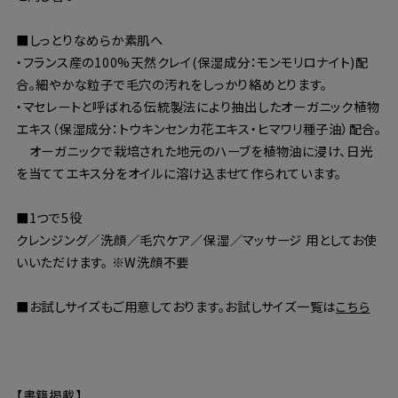
■しっとりなめらか素肌へ
・フランス産の100%天然クレイ(保湿成分：モンモリロナイト)配
合。細やかな粒子で毛穴の汚れをしっかり絡めとります。
・マセレートと呼ばれる伝統製法により抽出したオーガニック植物
エキス（保湿成分：トウキンセンカ花エキス・ヒマワリ種子油）配合。
オーガニックで栽培された地元のハーブを植物油に浸け、日光
を当ててエキス分をオイルに溶け込ませて作られています。
■1つで5役
クレンジング／洗顔／毛穴ケア／保湿／マッサージ 用としてお使
いいただけます。 ※W洗顔不要
■お試しサイズもご用意しております。お試しサイズ一覧は
こちら
【書籍掲載】