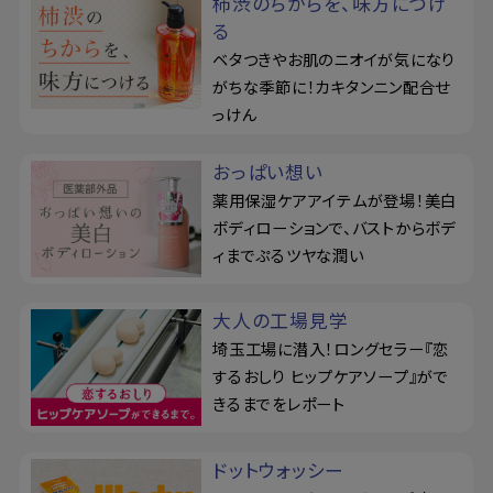
柿渋のちからを、味方につけ
る
ベタつきやお肌のニオイが気になり
がちな季節に！カキタンニン配合せ
っけん
おっぱい想い
薬用保湿ケアアイテムが登場！美白
ボディローションで、バストからボデ
ィまでぷるツヤな潤い
大人の工場見学
埼玉工場に潜入！ロングセラー『恋
するおしり ヒップケアソープ』がで
きるまでをレポート
ドットウォッシー