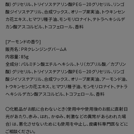
酸）グリセリル、トリイソステアリン酸PEG－20グリセリル、リンゴ
酸ジイソステアリル、合成ワックス、オリーブ果実油、トウキンセン
カ花エキス、ヒマワリ種子油、モンモリロナイト、テトラヘキシルデ
カン酸アスコルビル、トコフェロール、香料
[アーモンドの香り]
販売名：PRクレンジングバームA
内容量：85g
全成分：パルミチン酸エチルヘキシル、トリ（カプリル酸／カプリン
酸）グリセリル、トリイソステアリン酸PEG－20グリセリル、リンゴ
酸ジイソステアリル、合成ワックス、オリーブ果実油、アーモンド油、
トウキンセンカ花エキス、ヒマワリ種子油、モンモリロナイト、テトラ
ヘキシルデカン酸アスコルビル、トコフェロール、香料
〇化粧品がお肌に合わないとき（使用中や使用後のお肌に直射日
光があたり、赤み、はれ、かゆみ、刺激などの異常があらわれた場
合）は、悪化させないためにも使用を中止し、皮膚科専門医などに
ご相談ください。