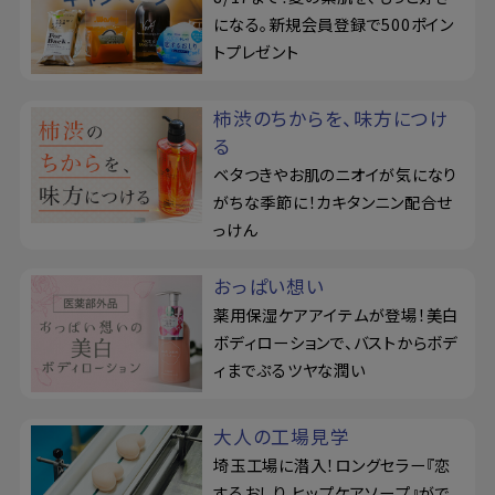
になる。新規会員登録で500ポイン
トプレゼント
柿渋のちからを、味方につけ
る
ベタつきやお肌のニオイが気になり
がちな季節に！カキタンニン配合せ
っけん
おっぱい想い
薬用保湿ケアアイテムが登場！美白
ボディローションで、バストからボデ
ィまでぷるツヤな潤い
大人の工場見学
埼玉工場に潜入！ロングセラー『恋
するおしり ヒップケアソープ』がで