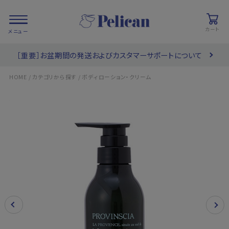
カート
［重要］お盆期間の発送およびカスタマーサポートについて
会員登録/
お気に入り
カート
ログイン
/
/
HOME
カテゴリから探す
ボディローション・クリーム
検索
PRODUCTS
/ 商品を探す
COLLECTIONS
/ ブランド一覧