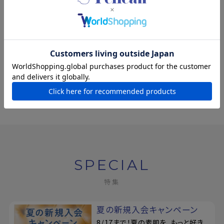
【公式限定】プロバンシ
ア ボディローション [ボ
トルタイプ]
¥1,650
(税込)
SPECIAL
特集
夏の新規入会キャンペーン
8/17まで！夏の素肌を、もっと好き