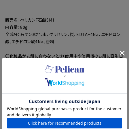
販売名：ペリカンF石鹸SMI
内容量：80g
全成分：石ケン素地、水、グリセリン、炭、EDTA−4Na、エチドロン
酸、エチドロン酸4Na、香料
〇化粧品がお肌に合わないとき（使用中や使用後のお肌に直射日
光があたり、赤み、はれ、かゆみ、刺激などの異常があらわれた場
合）は、悪化させないためにも使用を中止し、皮膚科専門医などに
ご相談ください。
〇傷やはれもの、湿疹など、異常がある部位にはお使いにならな
いでください。
〇目に入ったときはこすらず直ちに洗い流してください。目に異物
感が残る場合は眼科医にご相談ください。
〇極端に高温または低温の場所、直射日光のあたる場所や乳幼
児の手の届く場所には保管しないでください。
〇植物由来成分配合のため、色や香りに変化が生じることがあり