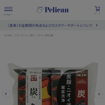
カート
［重要］お盆期間の発送およびカスタマーサポートについて
会員登録/
お気に入り
カート
ログイン
/
/
HOME
カテゴリから探す
ボディ用石鹸
検索
PRODUCTS
/ 商品を探す
COLLECTIONS
/ ブランド一覧