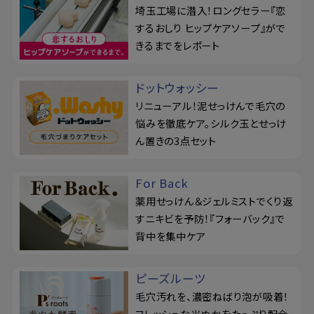
埼玉工場に潜入！ロングセラー『恋
するおしり ヒップケアソープ』がで
きるまでをレポート
ドットウォッシー
リニューアル！泥せっけんで毛穴の
悩みを徹底ケア。シルク玉とせっけ
ん置きの3点セット
For Back
薬用せっけん＆ジェルミストでくり返
すニキビを予防！『フォーバック』で
背中を集中ケア
ピーズルーツ
毛穴汚れを、濃密ねばり泡が吸着！
フレッシュな米ぬかをたっぷり配合