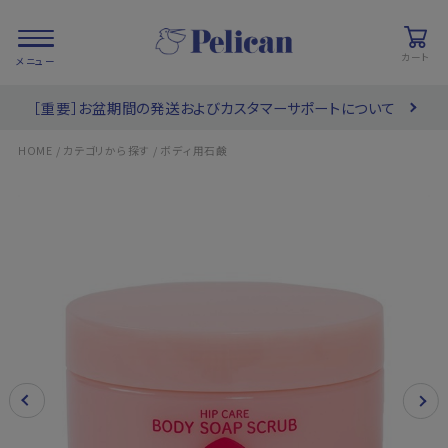
カート
［重要］お盆期間の発送およびカスタマーサポートについて
会員登録/
お気に入り
カート
ログイン
/
/
HOME
カテゴリから探す
ボディ用石鹸
検索
PRODUCTS
/ 商品を探す
COLLECTIONS
/ ブランド一覧