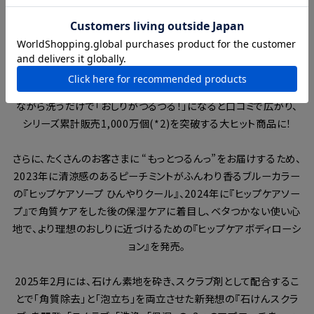
洗うたび、もっとおしりが好きになる！“おしり”と
いうパーツケアにこだわった、恋するおしり
「おしりまで、美しいあなたへ」をコンセプトに、2016年にデビュー
したパーツケアブランド『恋するおしり』。
スクラブを配合した石けん『ヒップケアソープ』で直接お肌をなで
ながら洗うだけで「おしりがつるつる！」になると口コミで広がり、
シリーズ累計販売1,000万個(*2)を突破する大ヒット商品に！
さらに、たくさんのお客さまに “もっとつるんっ”をお届けするため、
2023年に清涼感のあるピーチミントがふんわり香るブルーカラー
の『ヒップケアソープ ひんやりクール』、2024年に『ヒップケアソー
プ』で角質ケアをした後の保湿ケアに着目し、ベタつかない使い心
地で、より理想のおしりに近づけるための『ヒップケアボディローシ
ョン』を発売。
2025年2月には、石けん素地を砕き、スクラブ剤として配合するこ
とで「角質除去」と「泡立ち」を両立させた新発想の『石けんスクラ