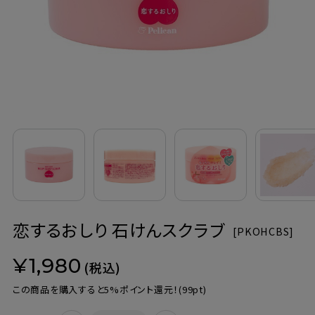
定期購入
お問い合わせ
ペリカン石鹸について
ご利用案内
よくあるご質問
恋するおしり 石けんスクラブ
会員登録でお得
[
PKOHCBS]
¥1,980
NEWS一覧
(税込)
この商品を購入すると5%ポイント還元！
(99pt)
利用規約