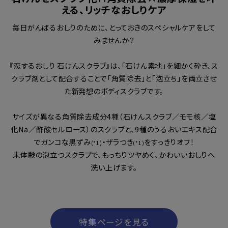
える、リッチなおしりケア
毎日がんばるおしりのために、とっておきのスペシャルケアをして
みませんか？
『恋するおしり 石けんスクラブ』は、「石けん素地」を細かく砕き、ス
クラブ剤として配合することで「角質除去」と「泡立ち」を両立させ
た新発想のボディスクラブです。
サイズが異なる角質除去成分4種（石けんスクラブ／モモ核／塩
化Na／酢酸セルロース）のスクラブと、9種のうるおいエキス配合
でガンコな黒ずみ
・ザラつき
をすっきりオフ！
(*1)
(*1)
未体験の泡立つスクラブで、もっちりツヤめく、かわいいおしりへ
洗い上げます。
特集ページを見る