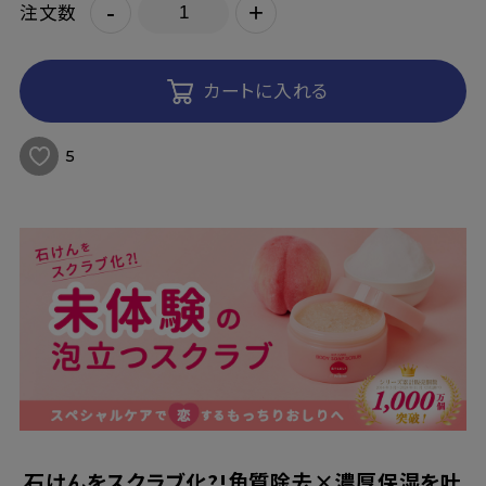
-
+
注文数
カートに入れる
5
石けんをスクラブ化?!角質除去×濃厚保湿を叶