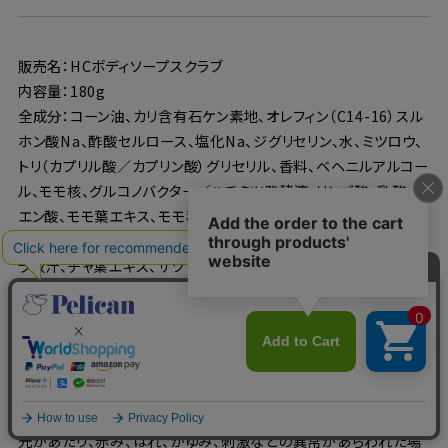
販売名：HCボディソープスクラブ
内容量：180g
全成分：コーン油、カリ含有石ケン素地、オレフィン（C14-16）スル
ホン酸Na、酢酸セルロース、塩化Na、ジグリセリン、水、ミツロウ、
トリ（カプリル酸／カプリン酸）グリセリル、香料、ベヘニルアルコー
ル、モモ核、グルコノバクター／ハチミツ発酵液、リンゴ酸、乳酸、ク
エン酸、モモ葉エキス、モモ種子エキス、ビワ葉エキス、キウイエキ
ス、アーチチョーク葉エキス、パルミチン酸アスコルビル、アロエベ
ラ液汁、チャ葉エキス、サツマイモ／ジャガイモデンプン、水添パー
ム油、グリセリン、ラウレス-50、ダイマージリノール酸ダイマージリ
ノレイルビス（ベヘニル／イソステアリル／フィトステリル）、ペンチ
レングリコール、ラウリン酸、フェノキシエタノール、カラギーナン、
BG、グルコース、酸化鉄、トコフェロール
〇化粧品がお肌に合わないとき（使用中や使用後のお肌に直射日
光があたり、赤み、はれ、かゆみ、刺激などの異常があらわれた場