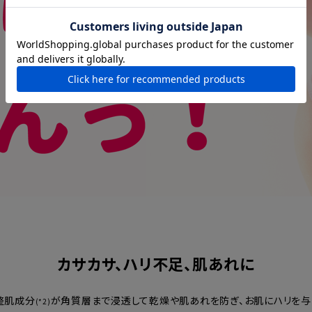
カサカサ、ハリ不足、肌あれに
整肌成分
が角質層まで浸透して乾燥や肌あれを防ぎ、お肌にハリを与
(*2)