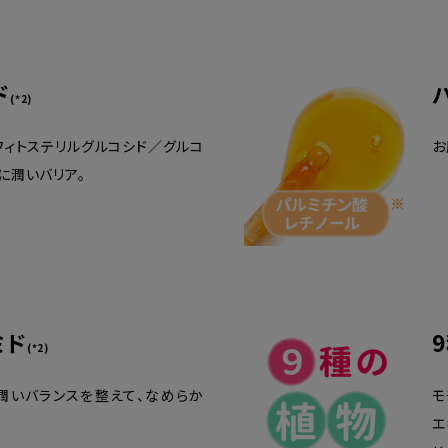
ド
(*2)
フィトステリルグルコシド／グルコ
お
に潤いバリア。
ミド
(*2)
潤いバランスを整えて、なめらか
モ
エ