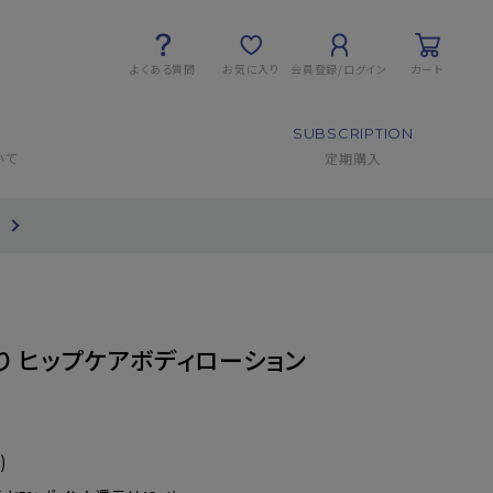
よくある質問
お気に入り
会員登録/ログイン
カート
SUBSCRIPTION
いて
定期購入
て
り ヒップケアボディローション
)