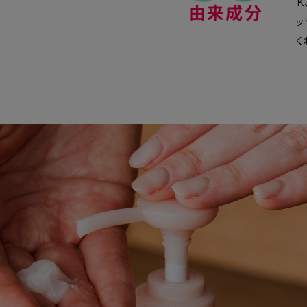
Ｋ
ッ
く