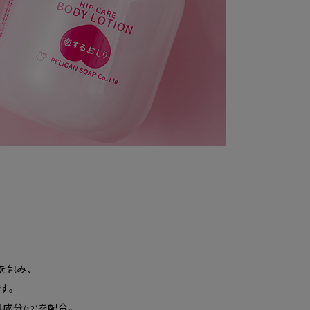
を包み、
す。
肌成分
を配合。
(*2)