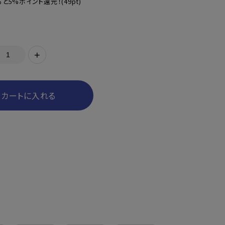
と5%ポイント還元！
(49pt)
+
カートに入れる