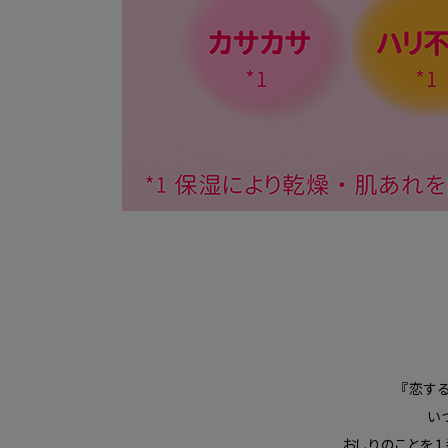
『恋す
い
おしりのことを