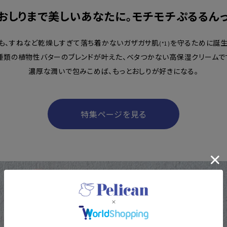
、おしりまで美しいあなたに。モチモチぷるるんっ
もも、すねなど乾燥しすぎて落ち着かないガザガサ肌
を守るために誕生
(*1)
種類の植物性バターのブレンドが叶えた、ベタつかない高保湿クリームで
濃厚な潤いで包みこめば、もっとおしりが好きになる。
特集ページを見る