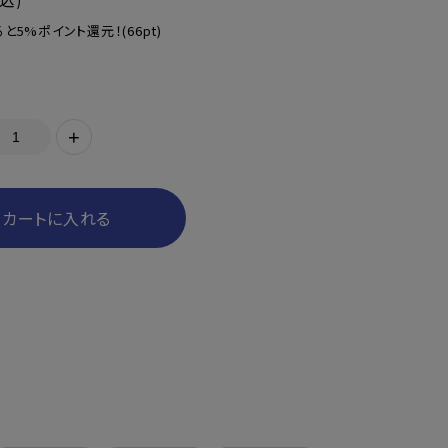
込)
と5%ポイント還元！
(66pt)
+
カートに入れる