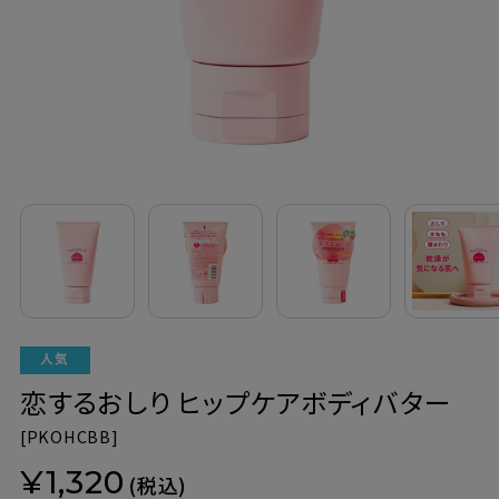
定期購入
お問い合わせ
ペリカン石鹸について
ご利用案内
よくあるご質問
会員登録でお得
恋するおしり ヒップケアボディバター
NEWS一覧
[
PKOHCBB]
利用規約
¥1,320
(税込)