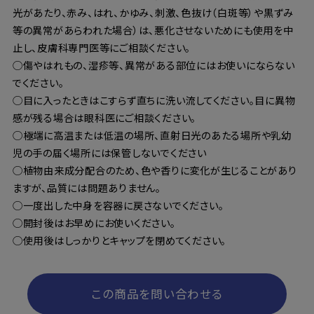
光があたり、赤み、はれ、かゆみ、刺激、色抜け（白斑等）や黒ずみ
等の異常があらわれた場合）は、悪化させないためにも使用を中
止し、皮膚科専門医等にご相談ください。
◯傷やはれもの、湿疹等、異常がある部位にはお使いにならない
でください。
◯目に入ったときはこすらず直ちに洗い流してください。目に異物
感が残る場合は眼科医にご相談ください。
◯極端に高温または低温の場所、直射日光のあたる場所や乳幼
児の手の届く場所には保管しないでください
◯植物由来成分配合のため、色や香りに変化が生じることがあり
ますが、品質には問題ありません。
◯一度出した中身を容器に戻さないでください。
◯開封後はお早めにお使いください。
◯使用後はしっかりとキャップを閉めてください。
この商品を問い合わせる