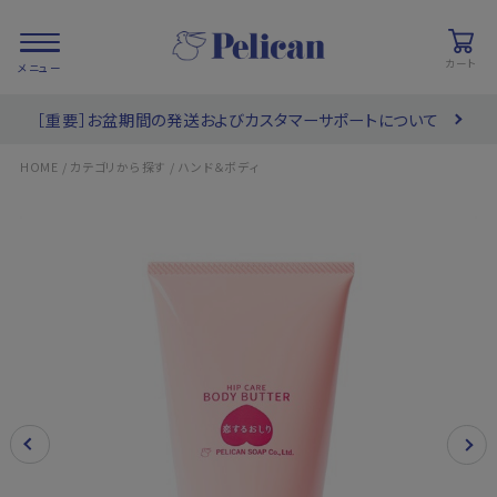
カート
［重要］お盆期間の発送およびカスタマーサポートについて
会員登録/
お気に入り
カート
ログイン
/
/
HOME
カテゴリから探す
ハンド＆ボディ
検索
PRODUCTS
/ 商品を探す
COLLECTIONS
/ ブランド一覧