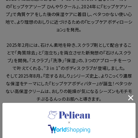
の『ヒップケアソープ ひんやりクール』、2024年に『ヒップケアソー
プ』で角質ケアをした後の保湿ケアに着目し、ベタつかない使い心
地で、より理想のおしりに近づけるための『ヒップケアボディローシ
ョン』を発売。
2025年2月には、石けん素地を砕き、スクラブ剤として配合するこ
とで「角質除去」と「泡立ち」を両立させた新発想の『石けんスクラ
ブ』を開発。「スクラブ」「洗浄」「保湿」の、3つのアプローチを一つ
で叶えてくれる、“3 in 1”のボディスクラブが登場しました。
そして2025年8月。『恋するおしり』シリーズ史上、よりこっくり濃厚
な保湿をテーマにした『ヒップケアボディバター』が誕生！ベタつか
ない高保湿クリームは、おしりの乾燥が気になるシーズンもモチモ
チぷるるんっのお肌へと導きます。
これからも『恋するおしり』シリーズは、さまざまな“おしり”の悩み
に寄り添っていきます。