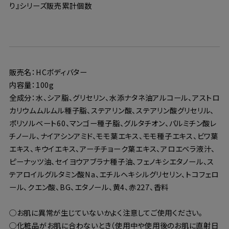
り』シリーズ販売累計個数
販売名：HCボディバター
内容量：100g
全成分：水、シア脂、グリセリン、水添ナタネ油アルコール、アストロ
カリウムムルムル種子脂、ステアリン酸、ステアリン酸グリセリル、
ポリソルベート60、マンゴー種子脂、グルタチオン、パルミチン酸レ
チノール、ナイアシンアミド、モモ葉エキス、モモ種子エキス、ビワ葉
エキス、キウイエキス、アーチチョーク葉エキス、アロエベラ液汁、
ピーナッツ油、セイヨウアブラナ種子油、フェノキシエタノール、ス
テアロイルグルタミン酸Na、エチルヘキシルグリセリン、トコフェロ
ール、クエン酸、BG、エタノール、黄4、赤227、香料
◯お肌に異常が生じていないかよく注意してご使用ください。
◯化粧品がお肌に合わないとき（使用中や使用後のお肌に直射日