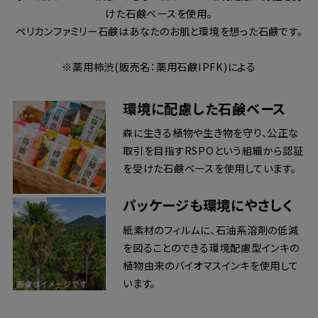
けた石鹸ベースを使用。
ペリカンファミリー石鹸はあなたのお肌と環境を想った石鹸です。
※薬用柿渋(販売名：薬用石鹸IPFK)による
環境に配慮した石鹸ベース
森に生きる植物や生き物を守り、公正な
取引を目指すRSPOという組織から認証
を受けた石鹸ベースを使用しています。
パッケージも環境にやさしく
紙素材のフィルムに、石油系溶剤の低減
を図ることのできる環境配慮型インキの
植物由来のバイオマスインキを使用して
います。