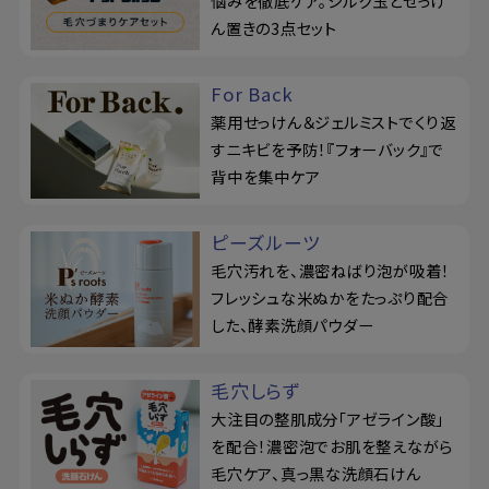
悩みを徹底ケア。シルク玉とせっけ
ん置きの3点セット
For Back
薬用せっけん＆ジェルミストでくり返
すニキビを予防！『フォーバック』で
背中を集中ケア
ピーズルーツ
毛穴汚れを、濃密ねばり泡が吸着！
フレッシュな米ぬかをたっぷり配合
した、酵素洗顔パウダー
毛穴しらず
大注目の整肌成分「アゼライン酸」
を配合！濃密泡でお肌を整えながら
毛穴ケア、真っ黒な洗顔石けん