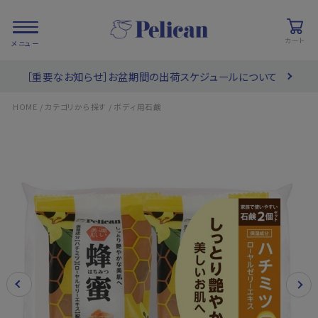
カート
［重要なお知らせ］お盆期間の出荷スケジュールについて
会員登録/
お気に入り
カート
ログイン
/
/
HOME
カテゴリから探す
ボディ用石鹸
検索
PRODUCTS
/ 商品を探す
COLLECTIONS
/ ブランド一覧