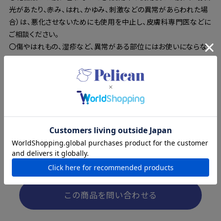
光があたり、赤み、はれ、かゆみ、刺激などの異常があらわれた場
合）は、悪化させないためにも使用を中止し、皮膚科専門医などに
ご相談ください。
〇傷やはれもの、湿疹など、異常がある部位にはお使いにならな
いでください。
〇目に入ったときはこすらず直ちに洗い流してください。目に異物
感が残る場合は眼科医にご相談ください。
〇極端に高温または低温の場所、直射日光のあたる場所や乳幼
児の手の届く場所には保管しないでください。
〇植物由来成分配合のため、色や香りに変化が生じることがあり
ますが、品質には問題ありません。
〇使用後はよく水気をきり、乾燥した状態で保管をしてください。
〇本品は食べられません。
この商品を問い合わせる