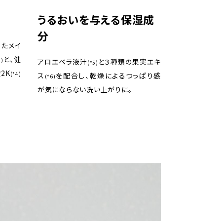
うるおいを与える保湿成
分
ったメイ
と、健
3)
アロエベラ液汁
と３種類の果実エキ
(*5)
2K
(*4)
ス
を配合し、乾燥によるつっぱり感
(*6)
が気にならない洗い上がりに。