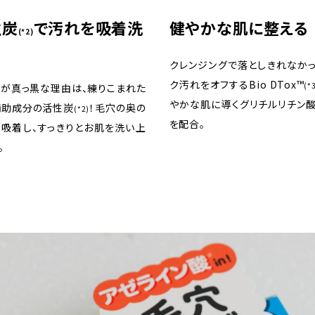
性炭
で汚れを吸着洗
健やかな肌に整える
(*2)
クレンジングで落としきれなか
ク汚れをオフするBio DTox™
(*
が真っ黒な理由は、練りこまれた
やかな肌に導くグリチルリチン酸
補助成分の活性炭
！毛穴の奥の
(*2)
を配合。
吸着し、すっきりとお肌を洗い上
。