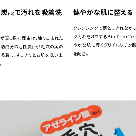
性炭
で汚れを吸着洗
健やかな肌に整える
(*2)
クレンジングで落としきれなか
ク汚れをオフするBio DTox™
(*
が真っ黒な理由は、練りこまれた
やかな肌に導くグリチルリチン酸
補助成分の活性炭
！毛穴の奥の
(*2)
を配合。
吸着し、すっきりとお肌を洗い上
。