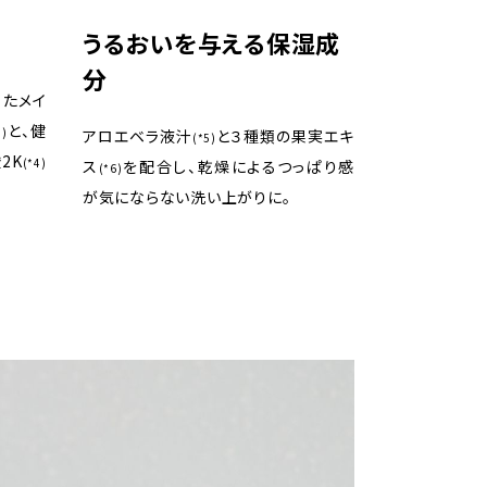
うるおいを与える保湿成
分
ったメイ
と、健
3)
アロエベラ液汁
と３種類の果実エキ
(*5)
2K
(*4)
ス
を配合し、乾燥によるつっぱり感
(*6)
が気にならない洗い上がりに。