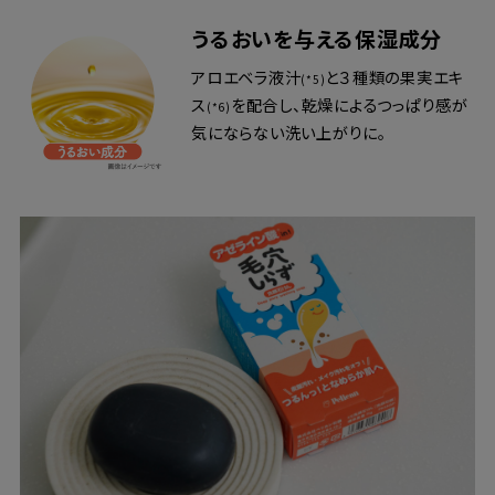
うるおいを与える保湿成分
アロエベラ液汁
と３種類の果実エキ
(*5)
ス
を配合し、乾燥によるつっぱり感が
(*6)
気にならない洗い上がりに。