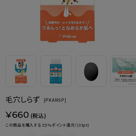
定期購入
お問い合わせ
ペリカン石鹸について
ご利用案内
よくあるご質問
毛穴しらず
会員登録でお得
[
PKANSP]
¥660
NEWS一覧
(税込)
この商品を購入すると5%ポイント還元！
(33pt)
利用規約