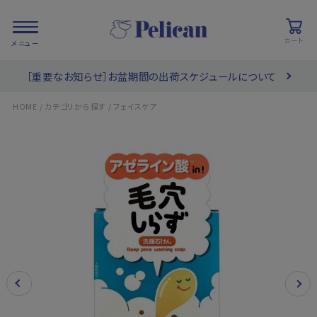
カート
［重要なお知らせ］お盆期間の出荷スケジュールについて
会員登録/
お気に入り
カート
ログイン
/
/
HOME
カテゴリから探す
フェイスケア
検索
PRODUCTS
/ 商品を探す
COLLECTIONS
/ ブランド一覧