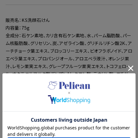
販売名：KS洗顔石けん
内容量：75g
全成分：石ケン素地、カリ含有石ケン素地、水、パーム脂肪酸、パー
ム核脂肪酸、グリセリン、炭、アゼライン酸、グリチルリチン酸2K、ア
ーチチョーク葉エキス、ブロッコリーエキス、ビオフラボノイド、アロ
エベラ葉エキス、プロパンジオール、アロエベラ液汁、オレンジ果
汁、レモン果実エキス、グレープフルーツ果実エキス、トコフェロー
ル、オクテニルコハク酸デンプンAl、クエン酸、ラウリン酸、エチド
ロン酸4Na、EDTA−4Na、BG、香料
〇化粧品がお肌に合わないとき（使用中や使用後のお肌に直射日
光があたり、赤み、はれ、かゆみ、刺激、色抜け（白斑など）や黒ず
み等の異常があらわれた場合）は、悪化させないためにも使用を
中止し、皮膚科専門医などにご相談ください。
〇目に入ったときは、直ちに洗い流してください。