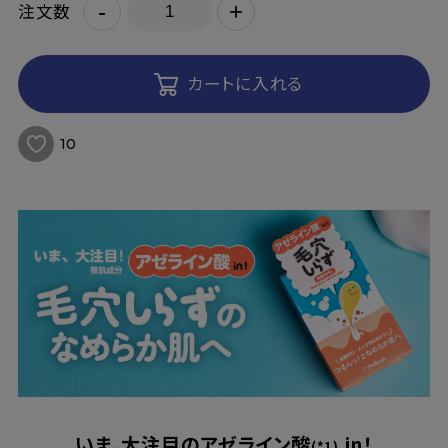
-
+
注文数
カートに入れる
10
いま、大注目のアゼライン酸
in！
(*1)