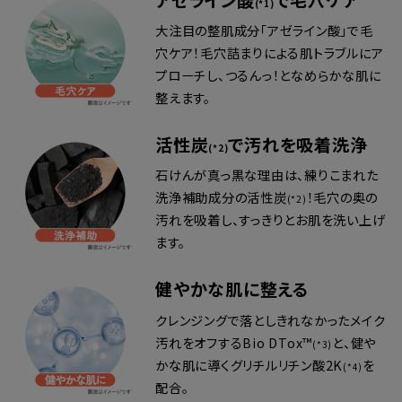
(*1)
大注目の整肌成分「アゼライン酸」で毛
穴ケア！毛穴詰まりによる肌トラブルにア
プローチし、つるんっ！となめらかな肌に
整えます。
活性炭
で汚れを吸着洗浄
(*2)
石けんが真っ黒な理由は、練りこまれた
洗浄補助成分の活性炭
！毛穴の奥の
(*2)
汚れを吸着し、すっきりとお肌を洗い上げ
ます。
健やかな肌に整える
クレンジングで落としきれなかったメイク
汚れをオフするBio DTox™
と、健や
(*3)
かな肌に導くグリチルリチン酸2K
を
(*4)
配合。