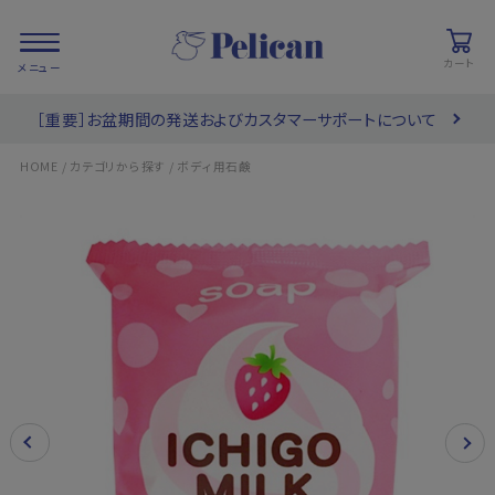
カート
［重要］お盆期間の発送およびカスタマーサポートについて
会員登録/
お気に入り
カート
ログイン
/
/
HOME
カテゴリから探す
ボディ用石鹸
検索
PRODUCTS
/ 商品を探す
COLLECTIONS
/ ブランド一覧