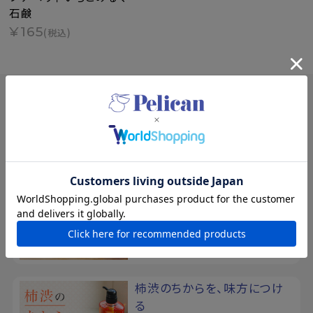
石鹸
¥165
(税込)
SPECIAL
特集
夏の新規入会キャンペーン
8/17まで！夏の素肌を、もっと好き
になる。新規会員登録で500ポイン
トプレゼント
柿渋のちからを、味方につけ
る