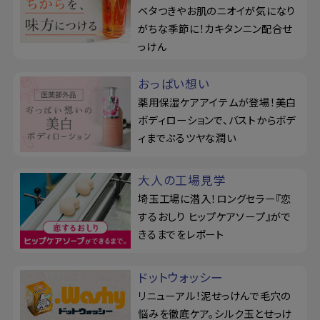
ベタつきやお肌のニオイが気になり
がちな季節に！カキタンニン配合せ
っけん
おっぱい想い
薬用保湿ケアアイテムが登場！美白
ボディローションで、バストからボデ
ィまでぷるツヤな潤い
大人の工場見学
埼玉工場に潜入！ロングセラー『恋
するおしり ヒップケアソープ』がで
きるまでをレポート
ドットウォッシー
リニューアル！泥せっけんで毛穴の
悩みを徹底ケア。シルク玉とせっけ