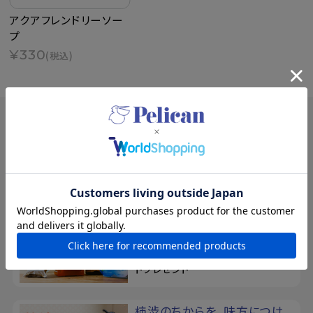
アクアフレンドリーソー
プ
¥330
(税込)
SPECIAL
特集
夏の新規入会キャンペーン
8/17まで！夏の素肌を、もっと好き
になる。新規会員登録で500ポイン
トプレゼント
柿渋のちからを、味方につけ