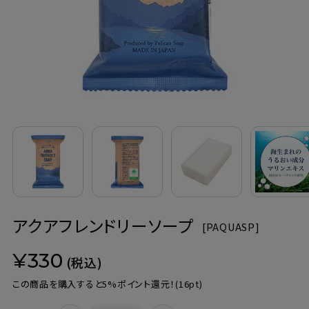
定期購入
お問い合わせ
ペリカン石鹸について
ご利用案内
よくあるご質問
アクアフレンドリーソープ
会員登録でお得
[
PAQUASP]
¥330
NEWS一覧
(税込)
この商品を購入すると5%ポイント還元！
(16pt)
利用規約