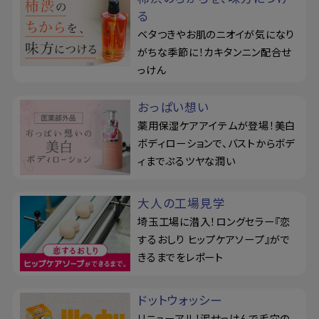
る
ベタつきやお肌のニオイが気になり
がちな季節に！カキタンニン配合せ
っけん
おっぱい想い
薬用保湿ケアアイテムが登場！美白
ボディローションで、バストからボデ
ィまでぷるツヤな潤い
大人の工場見学
埼玉工場に潜入！ロングセラー『恋
するおしり ヒップケアソープ』がで
きるまでをレポート
ドットウォッシー
リニューアル！泥せっけんで毛穴の