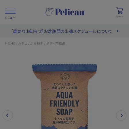
カート
［重要なお知らせ］お盆期間の出荷スケジュールについて
会員登録/
お気に入り
カート
ログイン
/
/
HOME
カテゴリから探す
ボディ用石鹸
検索
PRODUCTS
/ 商品を探す
COLLECTIONS
/ ブランド一覧