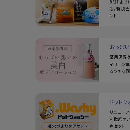
8/17ま
る。新規会
ント
おっぱ
薬用保湿
ィローショ
るツヤな
ドットウ
リニュー
を徹底ケア
点セット