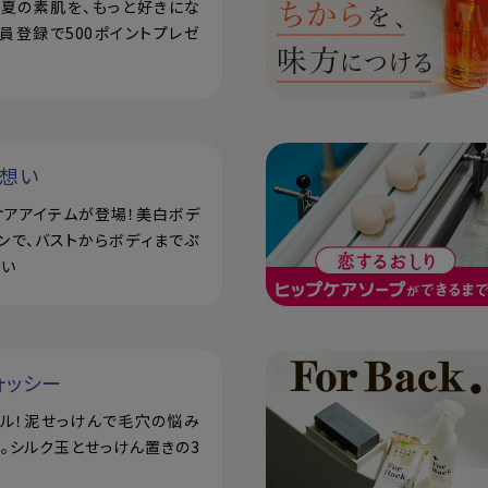
で！夏の素肌を、もっと好きにな
員登録で500ポイントプレゼ
い想い
ケアアイテムが登場！美白ボデ
ンで、バストからボディまでぷ
潤い
ォッシー
アル！泥せっけんで毛穴の悩み
。シルク玉とせっけん置きの3