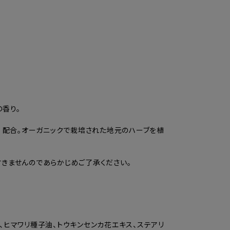
の香り。
）配合。オーガニックで栽培された地元のハーブを植
きませんのであらかじめご了承ください。
シ油、ヒマワリ種子油、トウキンセンカ花エキス、ステアリ