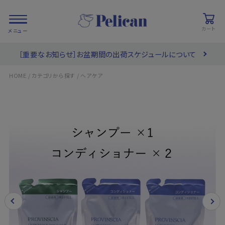
カート
［重要なお知らせ］お盆期間の出荷スケジュールについて
会員登録/
お気に入り
カート
ログイン
/
/
HOME
カテゴリから探す
ヘアケア
検索
PRODUCTS
/ 商品を探す
COLLECTIONS
/ ブランド一覧