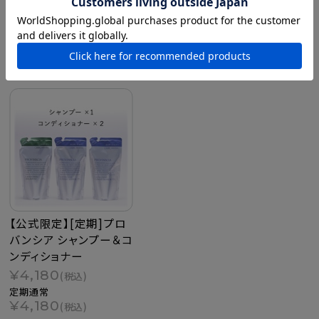
最近チェックした商品
【公式限定】[定期]プロ
バンシア シャンプー＆コ
ンディショナー
¥4,180
(税込)
定期通常
¥4,180
(税込)