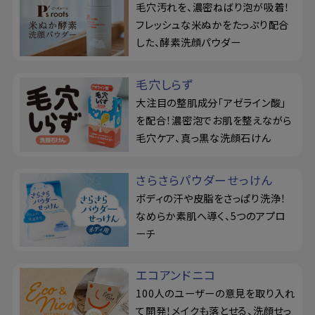
毛穴汚れを、濃密ねばり泡が吸着！
フレッシュな米ぬかをたっぷり配合
した、酵素洗顔パウダー
毛穴しらず
大注目の整肌成分「アゼライン酸」
を配合！濃密泡でお肌を整えながら
毛穴ケア、真っ黒な洗顔石けん
さらさらパウダーせっけん
ボディの汗や皮脂をさっぱり洗浄！
なめらか素肌へ導く、5つのアプロ
ーチ
エコアンドニコ
100人のユーザーの意見を取り入れ
て開発！メイクも落とせる、洗顔せっ