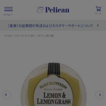
カート
［重要］お盆期間の発送およびカスタマーサポートについて
会員登録/
お気に入り
カート
ログイン
/
/
HOME
カテゴリから探す
ボディ用石鹸
検索
PRODUCTS
/ 商品を探す
COLLECTIONS
/ ブランド一覧