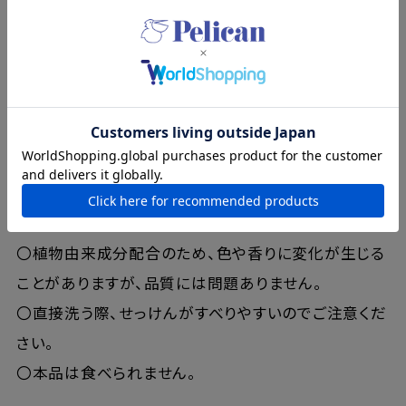
〇傷やはれもの、湿疹など、異常がある部位にはお使
いにならないでください。
〇目に入ったときはこすらず直ちに洗い流してくださ
い。目に異物感が残る場合は眼科医にご相談くださ
い。
〇極端に高温または低温の場所、直射日光のあたる場
所や乳幼児の手の届く場所には保管しないでくださ
い。
〇植物由来成分配合のため、色や香りに変化が生じる
ことがありますが、品質には問題ありません。
〇直接洗う際、せっけんがすべりやすいのでご注意くだ
さい。
〇本品は食べられません。