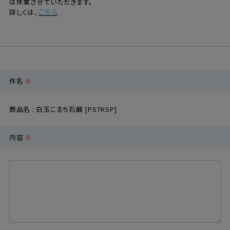
は休業させていただきます。
こちら
詳しくは、
定期購入
お問い合わせ
件名
※
ペリカン石鹸について
商品名 : 白玉こまち石鹸 [PSTKSP]
ご利用案内
内容
※
よくあるご質問
会員登録でお得
NEWS一覧
利用規約