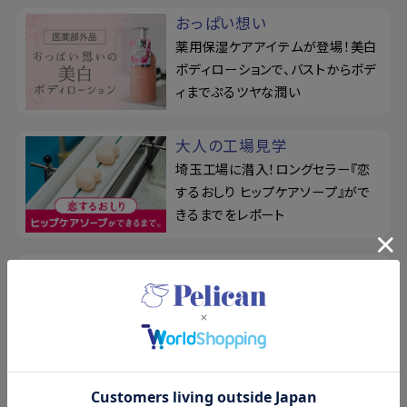
おっぱい想い
薬用保湿ケアアイテムが登場！美白
ボディローションで、バストからボデ
ィまでぷるツヤな潤い
大人の工場見学
埼玉工場に潜入！ロングセラー『恋
するおしり ヒップケアソープ』がで
きるまでをレポート
ドットウォッシー
リニューアル！泥せっけんで毛穴の
悩みを徹底ケア。シルク玉とせっけ
ん置きの3点セット
For Back