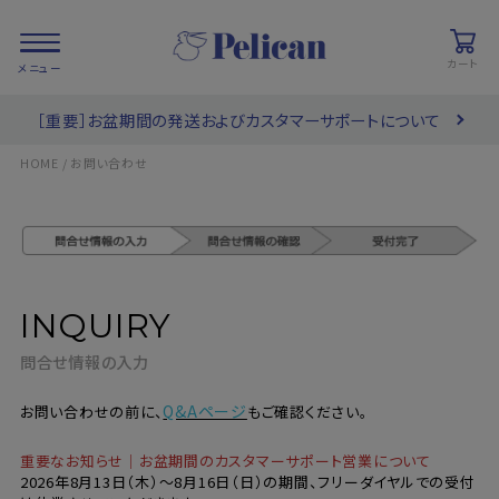
カート
［重要］お盆期間の発送およびカスタマーサポートについて
会員登録/
お気に入り
カート
ログイン
HOME
お問い合わせ
検索
INQUIRY
PRODUCTS
/ 商品を探す
問合せ情報の入力
COLLECTIONS
/ ブランド一覧
Q&Aページ
お問い合わせの前に、
もご確認ください。
重要なお知らせ｜お盆期間のカスタマーサポート営業について
2026年8月13日（木）～8月16日（日）の期間、フリーダイヤルでの受付