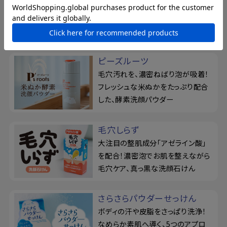
薬用せっけん＆ジェルミストでくり返
すニキビを予防！『フォーバック』で
背中を集中ケア
ピーズルーツ
毛穴汚れを、濃密ねばり泡が吸着！
フレッシュな米ぬかをたっぷり配合
した、酵素洗顔パウダー
毛穴しらず
大注目の整肌成分「アゼライン酸」
を配合！濃密泡でお肌を整えながら
毛穴ケア、真っ黒な洗顔石けん
さらさらパウダーせっけん
ボディの汗や皮脂をさっぱり洗浄！
なめらか素肌へ導く、5つのアプロ