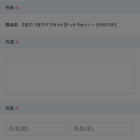
件名
※
定期購入
商品名 : 【毛穴づまりケアセット】ドットウォッシー [PDOTSP]
お問い合わせ
内容
※
ペリカン石鹸について
ご利用案内
よくあるご質問
会員登録でお得
氏名
※
NEWS一覧
利用規約