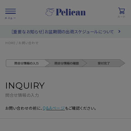
カート
［重要なお知らせ］お盆期間の出荷スケジュールについて
会員登録/
お気に入り
カート
ログイン
HOME
お問い合わせ
検索
INQUIRY
PRODUCTS
/ 商品を探す
問合せ情報の入力
COLLECTIONS
/ ブランド一覧
Q&Aページ
お問い合わせの前に、
もご確認ください。