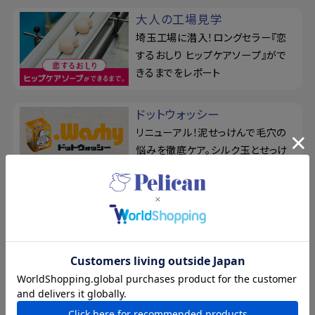
大人の工場見学
埼玉工場に潜入！ロングセラー『恋
するおしり ヒップケアソープ』がで
きるまでをレポート
ドットウォッシー
リニューアル！泥せっけんで毛穴の
悩みを徹底ケア。シルク玉とせっけ
ん置きの3点セット
For Back
薬用せっけん＆ジェルミストでくり返
すニキビを予防！『フォーバック』で
背中を集中ケア
ピーズルーツ