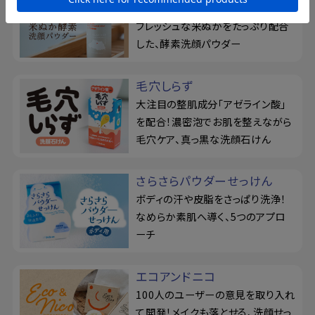
毛穴汚れを、濃密ねばり泡が吸着！
フレッシュな米ぬかをたっぷり配合
した、酵素洗顔パウダー
毛穴しらず
大注目の整肌成分「アゼライン酸」
を配合！濃密泡でお肌を整えながら
毛穴ケア、真っ黒な洗顔石けん
さらさらパウダーせっけん
ボディの汗や皮脂をさっぱり洗浄！
なめらか素肌へ導く、5つのアプロ
ーチ
エコアンドニコ
100人のユーザーの意見を取り入れ
て開発！メイクも落とせる、洗顔せっ